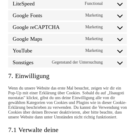
service
LiteSpeed
Functional
Consent
google-
to
analytics
service
Google Fonts
Marketing
Consent
litespeed
to
service
Google reCAPTCHA
Marketing
Consent
google-
to
fonts
service
Google Maps
Marketing
Consent
google-
to
recaptcha
service
YouTube
Marketing
Consent
google-
to
maps
service
Sonstiges
Gegenstand der Untersuchung
Consent
youtube
to
service
7. Einwilligung
#!trpst#trp-
gettext-
data-
Wenn du unsere Website das erste Mal besuchst, zeigen wir dir ein
trpgettextorigin
Pop-Up mit einer Erklärung über Cookies. Sobald du auf „Išsaugoti
nuostatas“ klickst, gibst du uns deine Einwilligung alle von dir
gewählten Kategorien von Cookies und Plugins wie in dieser Cookie-
Erklärung beschrieben zu verwenden. Du kannst die Verwendung von
Cookies über deinen Browser deaktivieren, aber bitte beachte, dass
unsere Website dann unter Umständen nicht richtig funktioniert.
7.1 Verwalte deine