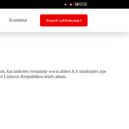
LT
EN
DE
Kontaktai
Siųsti užklausą
, kai lankotės svetainėje www.abitex.lt ir naudojatės joje
ietuvos Respublikos teisės aktais.