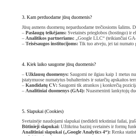
3. Kam perduodame jūsų duomenis?
Jūsų asmens duomenų neparduodame trečiosioms šalims. Duo
–
Paslaugų teikėjams:
Svetainės prieglobos (hostingo) ir el
–
Analitikos partneriams:
„Google LLC“ (teikiančiai GA4 p
–
Teisėsaugos institucijoms:
Tik tuo atveju, jei tai numato g
4. Kiek laiko saugome jūsų duomenis?
–
Užklausų duomenys:
Saugomi ne ilgiau kaip 1 metus nu
įstatymuose numatytus buhalterinės ir sutarčių apskaitos ter
–
Kandidatų CV:
Saugomi tik atrankos į konkrečią poziciją
–
Analitiniai duomenys (GA4):
Nuasmeninti lankytojų duo
5. Slapukai (Cookies)
Svetainėje naudojami slapukai (nedideli tekstiniai failai, įraš
Būtinieji slapukai:
Užtikrina bazinį svetainės ir formų fun
Analitiniai slapukai („Google Analytics 4“):
Renka statist