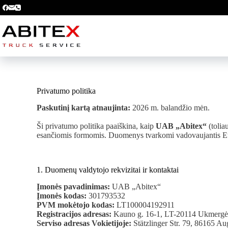
Privatumo politika
Paskutinį kartą atnaujinta:
2026 m. balandžio mėn.
Ši privatumo politika paaiškina, kaip
UAB „Abitex“
(tolia
esančiomis formomis. Duomenys tvarkomi vadovaujantis E
1. Duomenų valdytojo rekvizitai ir kontaktai
Įmonės pavadinimas:
UAB „Abitex“
Įmonės kodas:
301793532
PVM mokėtojo kodas:
LT100004192911
Registracijos adresas:
Kauno g. 16-1, LT-20114 Ukmergė,
Serviso adresas Vokietijoje:
Stätzlinger Str. 79, 86165 A