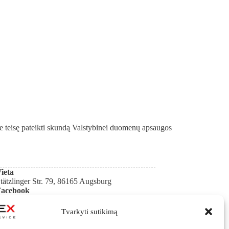
ite teisę pateikti skundą Valstybinei duomenų apsaugos
ieta
tätzlinger Str. 79, 86165 Augsburg
Facebook
bitex
arbo laikas
Tvarkyti sutikimą
4/7