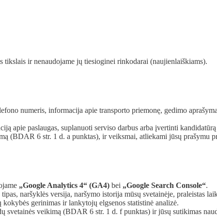
tikslais ir nenaudojame jų tiesioginei rinkodarai (naujienlaiškiams).
telefono numeris, informacija apie transporto priemonę, gedimo aprašym
ciją apie paslaugas, suplanuoti serviso darbus arba įvertinti kandidatūrą 
rmą (BDAR 6 str. 1 d. a punktas), ir veiksmai, atliekami jūsų prašymu pr
udojame
„Google Analytics 4“ (GA4)
bei
„Google Search Console“
.
tipas, naršyklės versija, naršymo istorija mūsų svetainėje, praleistas lai
kokybės gerinimas ir lankytojų elgsenos statistinė analizė.
dų svetainės veikimą (BDAR 6 str. 1 d. f punktas) ir jūsų sutikimas naud