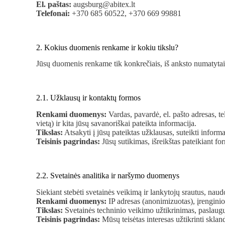
El. paštas:
augsburg@abitex.lt
Telefonai:
+370 685 60522, +370 669 99881
2. Kokius duomenis renkame ir kokiu tikslu?
Jūsų duomenis renkame tik konkrečiais, iš anksto numatytais 
2.1. Užklausų ir kontaktų formos
Renkami duomenys:
Vardas, pavardė, el. pašto adresas, 
vietą) ir kita jūsų savanoriškai pateikta informacija.
Tikslas:
Atsakyti į jūsų pateiktas užklausas, suteikti informa
Teisinis pagrindas:
Jūsų sutikimas, išreikštas pateikiant fo
2.2. Svetainės analitika ir naršymo duomenys
Siekiant stebėti svetainės veikimą ir lankytojų srautus, na
Renkami duomenys:
IP adresas (anonimizuotas), įrenginio 
Tikslas:
Svetainės techninio veikimo užtikrinimas, paslaugų 
Teisinis pagrindas:
Mūsų teisėtas interesas užtikrinti sklan