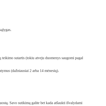
sąlygas.
 teikimo sutartis (tokiu atveju duomenys saugomi pagal
tymus (dažniausiai 2 arba 14 mėnesių).
uostą. Savo sutikimą galite bet kada atšaukti išvalydami