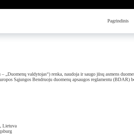
Pagrindinis
u – „Duomenų valdytojas“) renka, naudoja ir saugo jūsų asmens duomenis
uropos Sąjungos Bendruoju duomenų apsaugos reglamentu (BDAR) bei L
 Lietuva
ugsburg