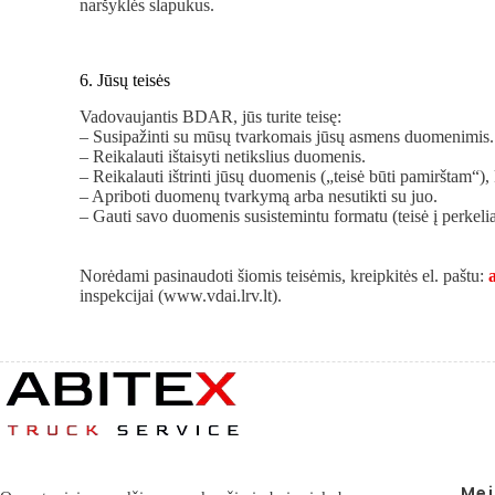
naršyklės slapukus.
6. Jūsų teisės
Vadovaujantis BDAR, jūs turite teisę:
– Susipažinti su mūsų tvarkomais jūsų asmens duomenimis.
– Reikalauti ištaisyti netikslius duomenis.
– Reikalauti ištrinti jūsų duomenis („teisė būti pamirštam“),
– Apriboti duomenų tvarkymą arba nesutikti su juo.
– Gauti savo duomenis susistemintu formatu (teisė į perkel
Norėdami pasinaudoti šiomis teisėmis, kreipkitės el. paštu:
inspekcijai (www.vdai.lrv.lt).
Mei