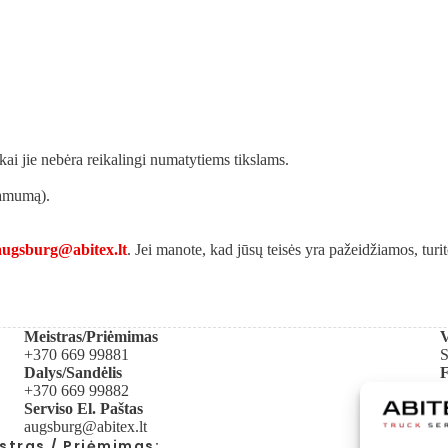
 kai jie nebėra reikalingi numatytiems tikslams.
iamumą).
augsburg@abitex.lt
. Jei manote, kad jūsų teisės yra pažeidžiamos, tur
Meistras/Priėmimas
V
+370 669 99881
S
Dalys/Sandėlis
+370 669 99882
A
Serviso El. Paštas
D
augsburg@abitex.lt
2
stras / Priėmimas: