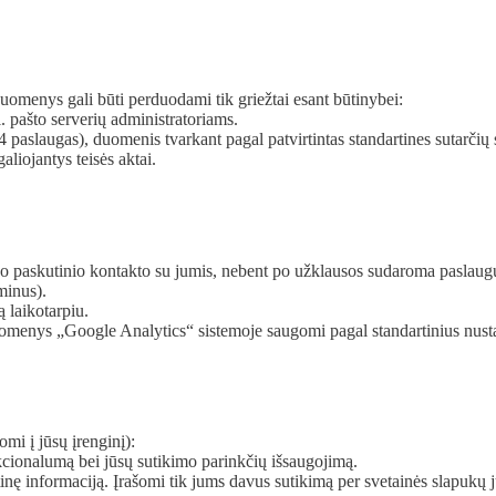
menys gali būti perduodami tik griežtai esant būtinybei:
. pašto serverių administratoriams.
aslaugas), duomenis tvarkant pagal patvirtintas standartines sutarčių 
aliojantys teisės aktai.
o paskutinio kontakto su jumis, nebent po užklausos sudaroma paslaugų
minus).
 laikotarpiu.
menys „Google Analytics“ sistemoje saugomi pagal standartinius nusta
omi į jūsų įrenginį):
kcionalumą bei jūsų sutikimo parinkčių išsaugojimą.
inę informaciją. Įrašomi tik jums davus sutikimą per svetainės slapukų j