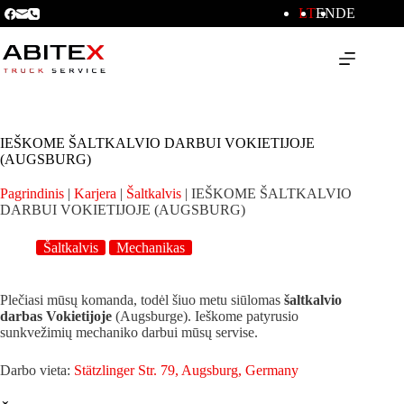
LT
EN
DE
IEŠKOME ŠALTKALVIO DARBUI VOKIETIJOJE
(AUGSBURG)
Pagrindinis
|
Karjera
|
Šaltkalvis
|
IEŠKOME ŠALTKALVIO
DARBUI VOKIETIJOJE (AUGSBURG)
Šaltkalvis
Mechanikas
Plečiasi mūsų komanda, todėl šiuo metu siūlomas
šaltkalvio
darbas Vokietijoje
(Augsburge). Ieškome patyrusio
sunkvežimių mechaniko darbui mūsų servise.
Darbo vieta:
Stätzlinger Str. 79, Augsburg, Germany