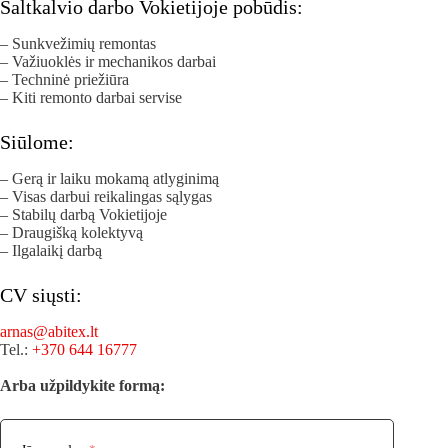
Šaltkalvio darbo Vokietijoje pobūdis:
– Sunkvežimių remontas
– Važiuoklės ir mechanikos darbai
– Techninė priežiūra
– Kiti remonto darbai servise
Siūlome:
– Gerą ir laiku mokamą atlyginimą
– Visas darbui reikalingas sąlygas
– Stabilų darbą Vokietijoje
– Draugišką kolektyvą
– Ilgalaikį darbą
CV siųsti:
arnas@abitex.lt
Tel.:
+370 644 16777
Arba užpildykite formą: