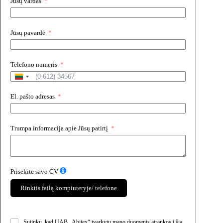
Jūsų vardas
Jūsų pavardė
Telefono numeris
L
i
t
El. pašto adresas
h
u
a
Trumpa informacija apie Jūsų patirtį
n
i
a
+
3
Prisekite savo CV
7
0
Rinktis failą kompiuteryje/ telefone
Sutinku, kad UAB „Abitex“ tvarkytų mano duomenis atrankos į šią