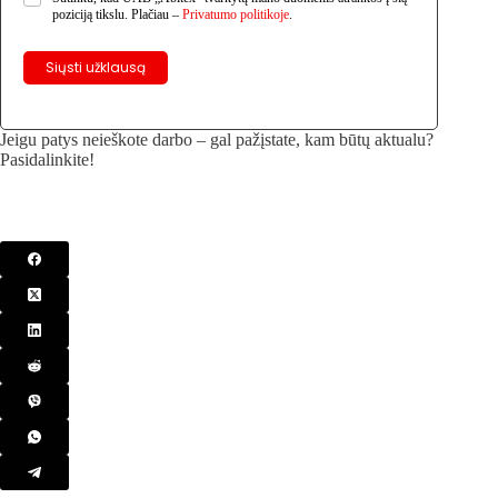
poziciją tikslu. Plačiau –
Privatumo politikoje
.
Siųsti užklausą
Jeigu patys neieškote darbo – gal pažįstate, kam būtų aktualu?
Pasidalinkite!