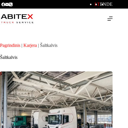
LT
EN
DE
Pagrindinis
|
Karjera
|
Šaltkalvis
Šaltkalvis