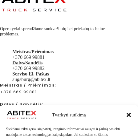
Operatyviai sprendžiame sunkvežimių bei priekabų technines
problemas.
Meistras/Priėmimas
+370 669 99881
Dalys/Sandėlis
+370 669 99882
Serviso El. Paštas
augsburg@abitex.lt
Meistras / Priėmimas:
+370 669 99881
Dalys / Sandėlis:
+370 669 99882
Tvarkyti sutikimą
Serviso El. Paštas:
Siekdami teikti geriausią patirtį, įrenginio informacijai saugoti ir (arba) pasiekti
augsburg@abitex.lt
naudojame tokias technologijas kaip slapukus. Jei sutiksime su šiomis